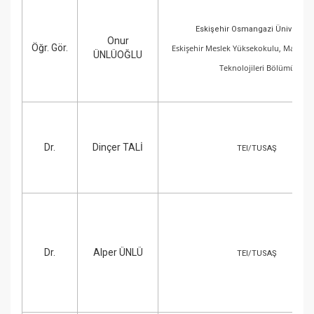
Eskişehir Osmangazi Üniversite
Onur
Öğr. Gör.
Eskişehir Meslek Yüksekokulu, Makine 
ÜNLÜOĞLU
Teknolojileri Bölümü
Dr.
Dinçer TALİ
TEI/TUSAŞ
Dr.
Alper ÜNLÜ
TEI/TUSAŞ