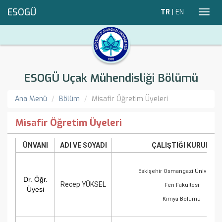
ESOGÜ
TR
|
EN
Toggl
navig
ESOGÜ Uçak Mühendisliği Bölümü
Ana Menü
Bölüm
Misafir Öğretim Üyeleri
Misafir Öğretim Üyeleri
ÜNVANI
ADI VE SOYADI
ÇALIŞTIĞI KURUM
Eskişehir Osmangazi Üniversite
Dr. Öğr.
Recep YÜKSEL
Fen Fakültesi
Üyesi
Kimya Bölümü